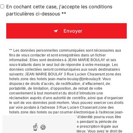
En cochant cette case, j'accepte les conditions
particulières ci-dessous **
Envoyer
** Les données personnelles communiquées sont nécessaires aux
fins de vous contacter et sont enregistrées dans un fichier
informatisé. Elles sont destinées à JEAN MARIE BOULAY et ses
sous-traitants dans le seul but de répondre à votre message. Les
données collectées seront communiquées aux seuls destinataires
suivants: JEAN MARIE BOULAY 3 Rue Lucien Chaserant zone des
hotels zone des hotels jean-marie-boulay@jmboulay.fr. Vous
disposez de droits d’accès, de rectification, d’effacement, de
portabilité, de limitation, d’opposition, de retrait de votre
consentement à tout moment et du droit d’introduire une
réclamation auprès d’une autorité de contrôle, ainsi que d’organiser
le sort de vos données post-mortem. Vous pouvez exercer ces droits
par voie postale à l'adresse 3 Rue Lucien Chaserant zone des
hotels zone des hotels ou par courrier électronique à l'adresse jean-
marie-boulay@jmboulay.fr. Un justificatif d'identité pourra vous être
demandé. Nous conservons vos données pendant la période de
prise de contact puis pendant la durée de prescription légale aux
fins probatoires et de gestion des contentieux. Vous avez le droit de