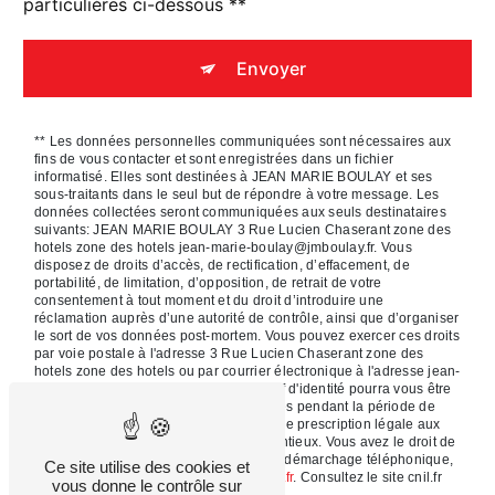
particulières ci-dessous **
Envoyer
** Les données personnelles communiquées sont nécessaires aux
fins de vous contacter et sont enregistrées dans un fichier
informatisé. Elles sont destinées à JEAN MARIE BOULAY et ses
sous-traitants dans le seul but de répondre à votre message. Les
données collectées seront communiquées aux seuls destinataires
suivants: JEAN MARIE BOULAY 3 Rue Lucien Chaserant zone des
hotels zone des hotels jean-marie-boulay@jmboulay.fr. Vous
disposez de droits d’accès, de rectification, d’effacement, de
portabilité, de limitation, d’opposition, de retrait de votre
consentement à tout moment et du droit d’introduire une
réclamation auprès d’une autorité de contrôle, ainsi que d’organiser
le sort de vos données post-mortem. Vous pouvez exercer ces droits
par voie postale à l'adresse 3 Rue Lucien Chaserant zone des
hotels zone des hotels ou par courrier électronique à l'adresse jean-
marie-boulay@jmboulay.fr. Un justificatif d'identité pourra vous être
demandé. Nous conservons vos données pendant la période de
prise de contact puis pendant la durée de prescription légale aux
fins probatoires et de gestion des contentieux. Vous avez le droit de
vous inscrire sur la liste d'opposition au démarchage téléphonique,
Ce site utilise des cookies et
disponible à cette adresse:
Bloctel.gouv.fr
. Consultez le site cnil.fr
vous donne le contrôle sur