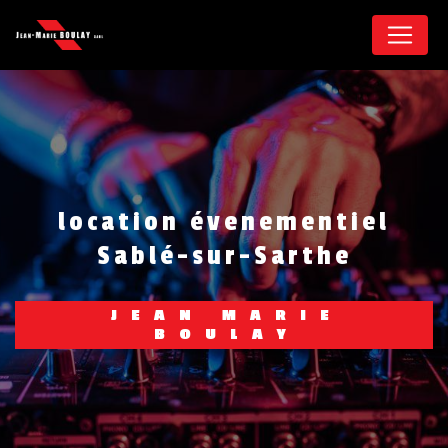
Panneau de gestion des cookies
location évenementiel
Sablé-sur-Sarthe
JEAN MARIE
BOULAY